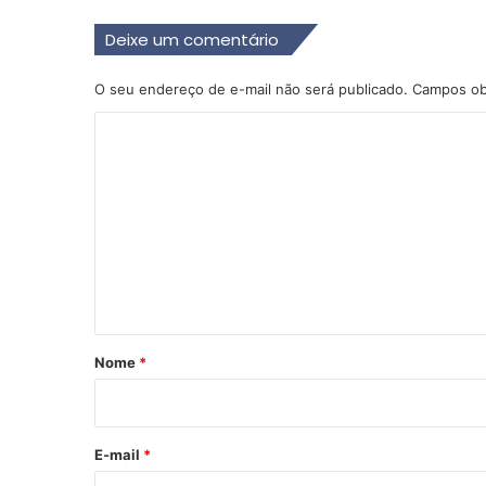
Deixe um comentário
O seu endereço de e-mail não será publicado.
Campos ob
C
o
m
e
n
t
á
r
Nome
*
i
o
*
E-mail
*