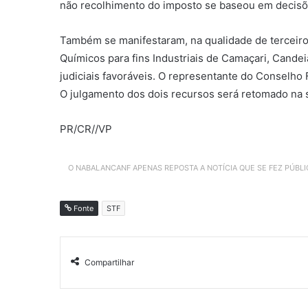
não recolhimento do imposto se baseou em decisões 
Também se manifestaram, na qualidade de terceiros
Químicos para fins Industriais de Camaçari, Cande
judiciais favoráveis. O representante do Conselho
O julgamento dos dois recursos será retomado na se
PR/CR//VP
O NABALANCANF APENAS REPOSTA A NOTÍCIA QUE SE FEZ PÚBL
Fonte
STF
Compartilhar