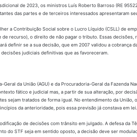
risdicional de 2023, os ministros Luís Roberto Barroso (RE 95
ntantes das partes e de terceiros interessados apresentaram s
lher a Contribuição Social sobre o Lucro Líquido (CSLL) de em
 de recurso), o direito de não pagar o tributo. Essas decisões, 
cisará definir se a sua decisão, que em 2007 validou a cobrança
decisões judiciais definitivas que as favoreceram.
-Geral da União (AGU) e da Procuradoria-Geral da Fazenda Nac
ntexto fático e judicial mas, a partir de sua alteração, por de
tes sejam tratados de forma igual. No entendimento da União, o 
cípios da anterioridade, pois essa previsão já constava em lei
odificação de decisões com trânsito em julgado. A defesa da 
o do STF seja em sentido oposto, a decisão deve ser modulada 