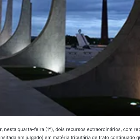
 nesta quarta-feira (1º), dois recursos extraordinários, com r
ransitada em julgado) em matéria tributária de trato continuad