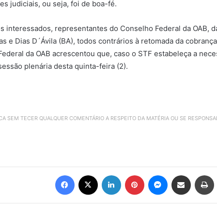
judiciais, ou seja, foi de boa-fé.
 interessados, representantes do Conselho Federal da OAB, da
ias e Dias D´Ávila (BA), todos contrários à retomada da cobran
 Federal da OAB acrescentou que, caso o STF estabeleça a neces
ssão plenária desta quinta-feira (2).
ICA SEM TECER QUALQUER COMENTÁRIO A RESPEITO DA MATÉRIA OU SE RESPONS
Facebook
X
Linkedin
Pinterest
Messenger
Compartilhar via e-mail
Imprimir