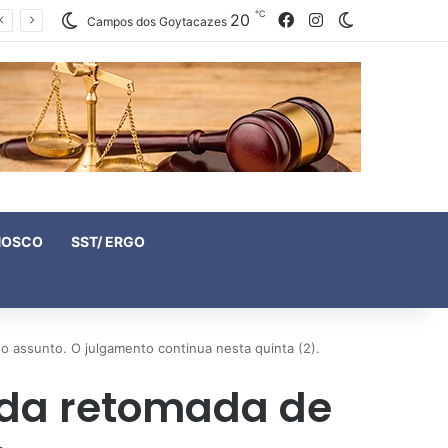
℃
20
Facebook
Instagram
Switch skin
Campos dos Goytacazes
NOSCO
SST/ ERGO
o assunto. O julgamento continua nesta quinta (2).
e da retomada de