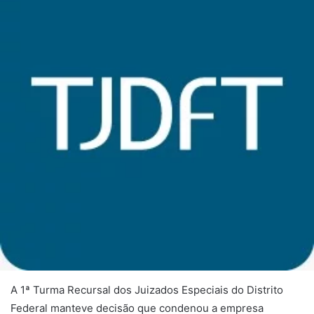
A 1ª Turma Recursal dos Juizados Especiais do Distrito
Federal manteve decisão que condenou a empresa