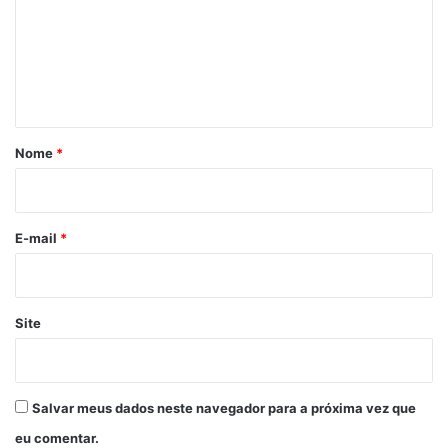
e
n
t
á
r
Nome
*
i
o
*
E-mail
*
Site
Salvar meus dados neste navegador para a próxima vez que
eu comentar.