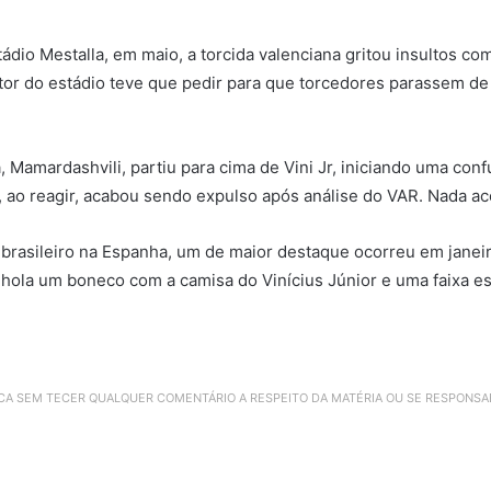
tádio Mestalla, em maio, a torcida valenciana gritou insultos co
cutor do estádio teve que pedir para que torcedores parassem de
a, Mamardashvili, partiu para cima de Vini Jr, iniciando uma co
, ao reagir, acabou sendo expulso após análise do VAR. Nada a
 brasileiro na Espanha, um de maior destaque ocorreu em janei
la um boneco com a camisa do Vinícius Júnior e uma faixa escr
ICA SEM TECER QUALQUER COMENTÁRIO A RESPEITO DA MATÉRIA OU SE RESPONS