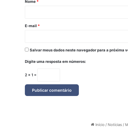
Nome
*
i
o
*
E-mail
*
Salvar meus dados neste navegador para a próxima v
Digite uma resposta em números:
2 × 1 =