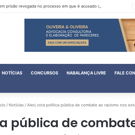
Oruam tem prisão revogada no processo em que é acusado de atentado contra a vida de policiais
NOTÍCIAS
CONCURSOS
NABALANÇA LIVRE
FALE CO
cio
/
Notícias
/
Alerj vota política pública de combate ao racismo nos est
tica pública de combat