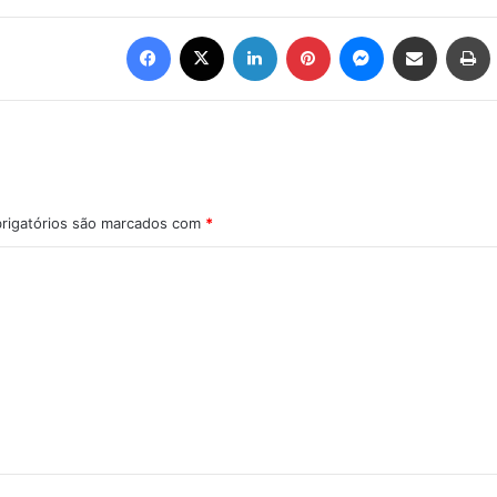
Facebook
X
Linkedin
Pinterest
Messenger
Compartilhar via e-mail
Imprimir
rigatórios são marcados com
*