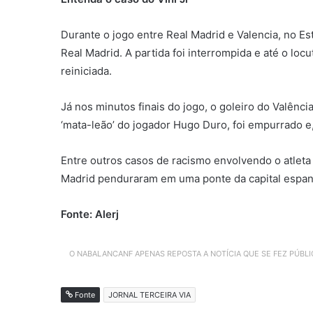
Durante o jogo entre Real Madrid e Valencia, no Es
Real Madrid. A partida foi interrompida e até o lo
reiniciada.
Já nos minutos finais do jogo, o goleiro do Valênci
‘mata-leão’ do jogador Hugo Duro, foi empurrado e
Entre outros casos de racismo envolvendo o atleta
Madrid penduraram em uma ponte da capital espanho
Fonte: Alerj
O NABALANCANF APENAS REPOSTA A NOTÍCIA QUE SE FEZ PÚBL
Fonte
JORNAL TERCEIRA VIA