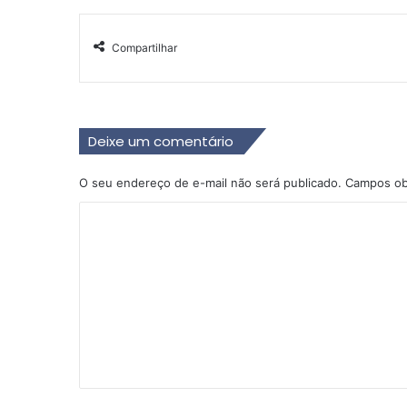
Compartilhar
Deixe um comentário
O seu endereço de e-mail não será publicado.
Campos ob
C
o
m
e
n
t
á
r