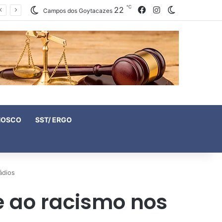
℃
22
Facebook
Instagram
Switch skin
Campos dos Goytacazes
NOSCO
SST/ ERGO
ádios
e ao racismo nos