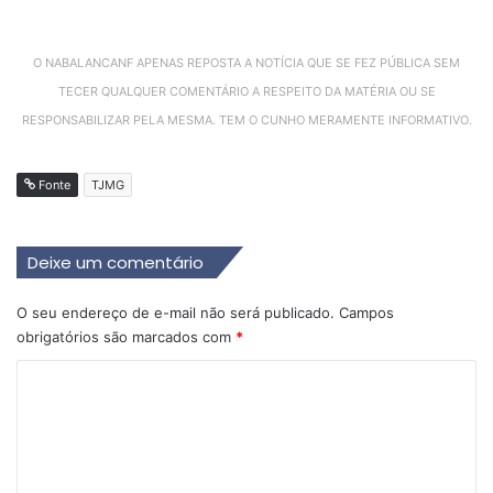
O NABALANCANF APENAS REPOSTA A NOTÍCIA QUE SE FEZ PÚBLICA SEM
TECER QUALQUER COMENTÁRIO A RESPEITO DA MATÉRIA OU SE
RESPONSABILIZAR PELA MESMA. TEM O CUNHO MERAMENTE INFORMATIVO.
Fonte
TJMG
Deixe um comentário
O seu endereço de e-mail não será publicado.
Campos
obrigatórios são marcados com
*
C
o
m
e