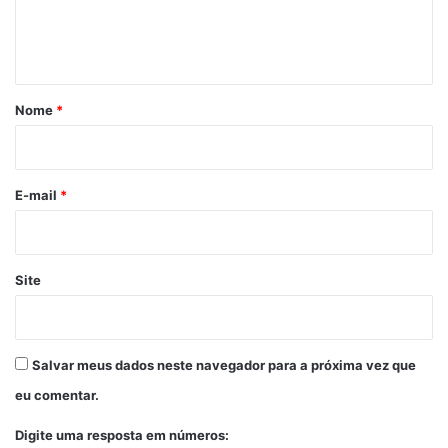
n
t
á
r
Nome
*
i
o
*
E-mail
*
Site
Salvar meus dados neste navegador para a próxima vez que
eu comentar.
Digite uma resposta em números: