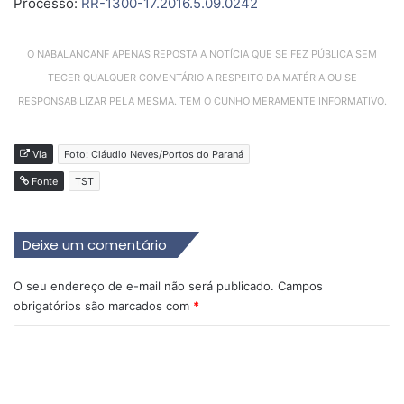
Processo:
RR-1300-17.2016.5.09.0242
O NABALANCANF APENAS REPOSTA A NOTÍCIA QUE SE FEZ PÚBLICA SEM
TECER QUALQUER COMENTÁRIO A RESPEITO DA MATÉRIA OU SE
RESPONSABILIZAR PELA MESMA. TEM O CUNHO MERAMENTE INFORMATIVO.
Via
Foto: Cláudio Neves/Portos do Paraná
Fonte
TST
Deixe um comentário
O seu endereço de e-mail não será publicado.
Campos
obrigatórios são marcados com
*
C
o
m