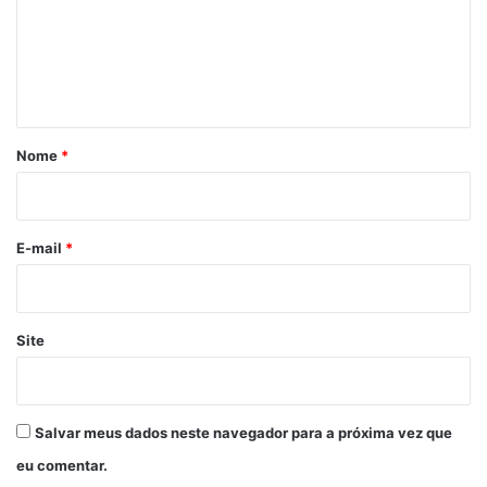
e
n
t
á
r
Nome
*
i
o
*
E-mail
*
Site
Salvar meus dados neste navegador para a próxima vez que
eu comentar.