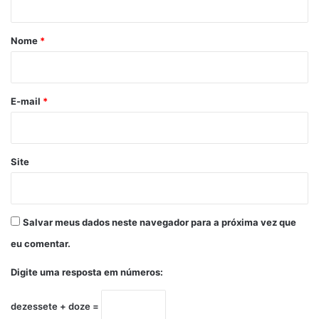
á
r
Nome
*
i
o
*
E-mail
*
Site
Salvar meus dados neste navegador para a próxima vez que
eu comentar.
Digite uma resposta em números:
dezessete + doze =