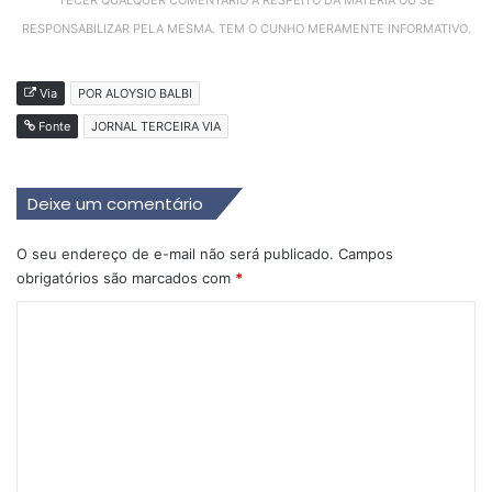
TECER QUALQUER COMENTÁRIO A RESPEITO DA MATÉRIA OU SE
RESPONSABILIZAR PELA MESMA. TEM O CUNHO MERAMENTE INFORMATIVO.
Via
POR ALOYSIO BALBI
Fonte
JORNAL TERCEIRA VIA
Deixe um comentário
O seu endereço de e-mail não será publicado.
Campos
obrigatórios são marcados com
*
C
o
m
e
n
t