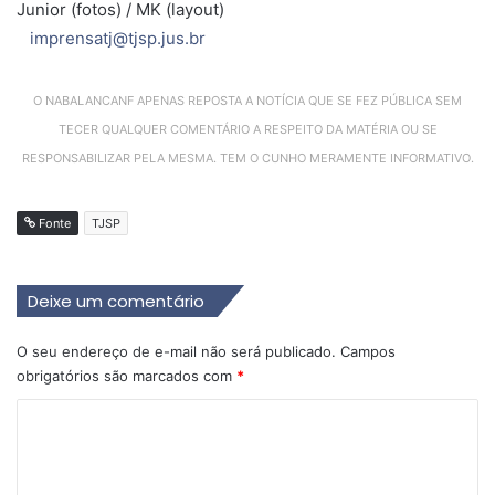
Junior (fotos) / MK (layout)
imprensatj@tjsp.jus.br
O NABALANCANF APENAS REPOSTA A NOTÍCIA QUE SE FEZ PÚBLICA SEM
TECER QUALQUER COMENTÁRIO A RESPEITO DA MATÉRIA OU SE
RESPONSABILIZAR PELA MESMA. TEM O CUNHO MERAMENTE INFORMATIVO.
Fonte
TJSP
Deixe um comentário
O seu endereço de e-mail não será publicado.
Campos
obrigatórios são marcados com
*
C
o
m