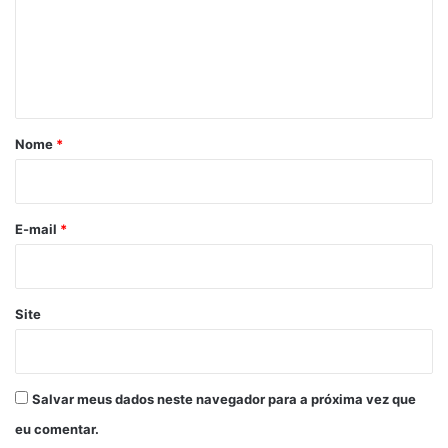
e
n
t
á
r
Nome
*
i
o
*
E-mail
*
Site
Salvar meus dados neste navegador para a próxima vez que
eu comentar.