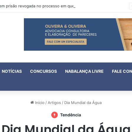
Oruam tem prisão revogada no processo em que é acusado de atentado contra a vida de policiais
NOTÍCIAS
CONCURSOS
NABALANÇA LIVRE
FALE CO
Início
/
Artigos
/
Dia Mundial da Água
Tendência
Dia Mundial da Água