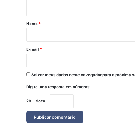
t
á
r
Nome
*
i
o
*
E-mail
*
Salvar meus dados neste navegador para a próxima v
Digite uma resposta em números:
20 − doze =