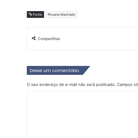
Fonte
Rhuana Machado
Compartilhar
Deixe um comentário
O seu endereço de e-mail não será publicado.
Campos ob
C
o
m
e
n