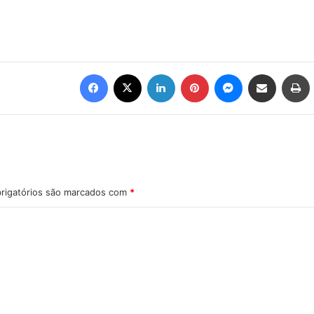
Facebook
X
Linkedin
Pinterest
Messenger
Compartilhar via e-mail
Imprimir
rigatórios são marcados com
*