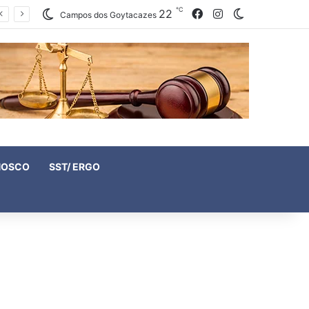
℃
22
Facebook
Instagram
Switch skin
Campos dos Goytacazes
NOSCO
SST/ ERGO